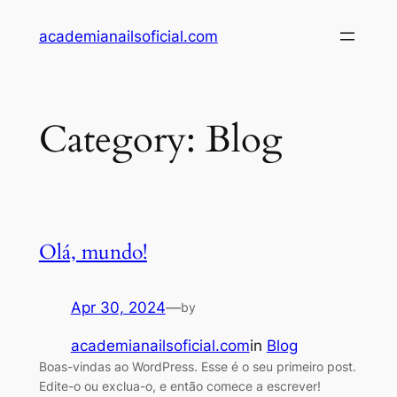
Skip
academianailsoficial.com
to
content
Category:
Blog
Olá, mundo!
Apr 30, 2024
—
by
academianailsoficial.com
in
Blog
Boas-vindas ao WordPress. Esse é o seu primeiro post.
Edite-o ou exclua-o, e então comece a escrever!